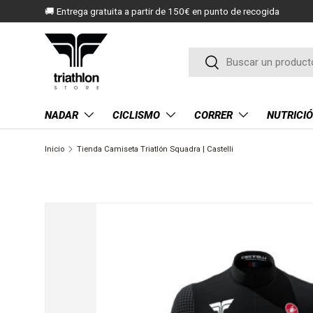
🚚 Entrega gratuita a partir de 150€ en punto de recogida
IR AL CONTENIDO
Buscar
Buscar
NADAR
CICLISMO
CORRER
NUTRICI
Inicio
Tienda Camiseta Triatlón Squadra | Castelli
La imagen 4 ya está disponible en la vista de galería
IR DIRECTAMENTE A LA INFORMACIÓN DEL PRODUCT