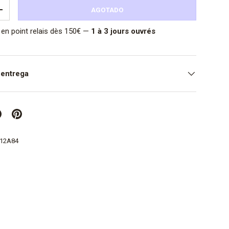
AGOTADO
DAD
AUMENTAR LA CANTIDAD
en point relais dès 150€ —
1 à 3 jours ouvrés
 entrega
412A84