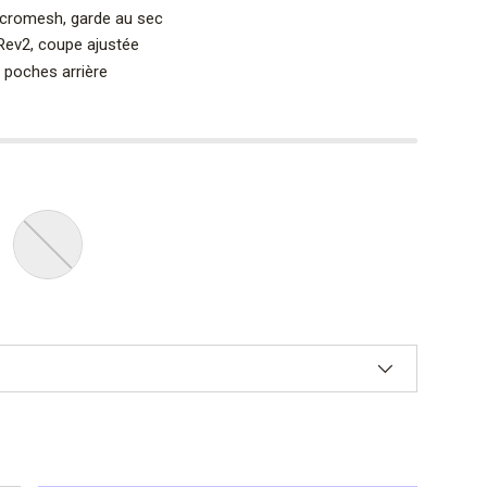
cromesh, garde au sec
Rev2, coupe ajustée
 poches arrière
AZUL
a