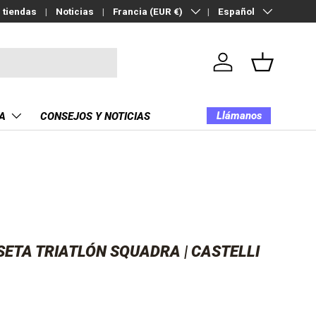
País/Región
Idioma
 tiendas
Noticias
Francia (EUR €)
Español
Iniciar sesión
Cesta
Llámanos
A
CONSEJOS Y NOTICIAS
SETA TRIATLÓN SQUADRA | CASTELLI
al