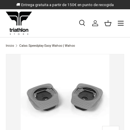
🚚 Entrega gratuita a partir de 150€ en punto de recogida
IR AL CONTENIDO
Menú
Buscar
Iniciar sesión
Cesta
Buscar
Buscar
Inicio
Calas Speedplay Easy Wahoo | Wahoo
IR DIRECTAMENTE A LA INFORMACIÓN DEL PRODUCTO