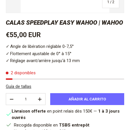
de
1
/
2
CALAS SPEEDPLAY EASY WAHOO | WAHOO
Precio normal
€55,00 EUR
Angle de libération réglable 0-7,5°
Flottement ajustable de 0° à 15°
Réglage avant/arrière jusqu'à 13 mm
2 disponibles
Guía de tallas
Cant.
AÑADIR AL CARRITO
DISMINUIR CANTIDAD
AUMENTAR LA CANTIDAD
Livraison offerte
en point relais dès 150€ —
1 à 3 jours
ouvrés
Recogida disponible en
TSBS entrepôt