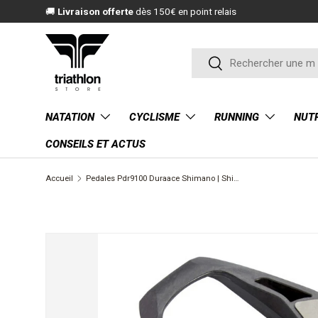
🚚
Livraison offerte
dès 150€ en point relais
ALLER AU CONTENU
Recherche
Rechercher
NATATION
CYCLISME
RUNNING
NUTR
CONSEILS ET ACTUS
Accueil
Pedales Pdr9100 Duraace Shimano | Shimano
PASSER AUX INFORMATIONS PRODUITS