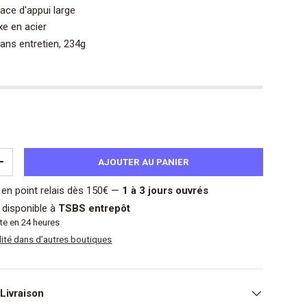
ace d'appui large
xe en acier
ans entretien, 234g
AJOUTER AU PANIER
NTITÉ
AUGMENTER LA QUANTITÉ
en point relais dès 150€ —
1 à 3 jours ouvrés
t disponible à
TSBS entrepôt
te en 24 heures
bilité dans d’autres boutiques
Livraison