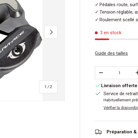
Pédales route, surf
Tension réglable, a
Roulement scellé s
SUIVANT
3 en stock
Guide des tailles
Qté
DIMINUER LA QUA
Livraison offerte
de
1
/
2
Service de retrai
Habituellement prê
Vérifier la disponi
Préparation & 
e