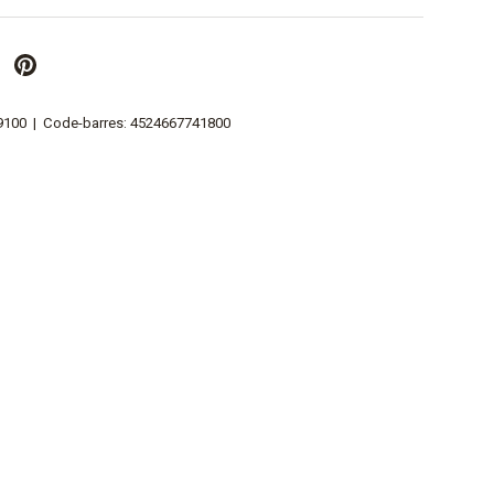
9100
|
Code-barres:
4524667741800