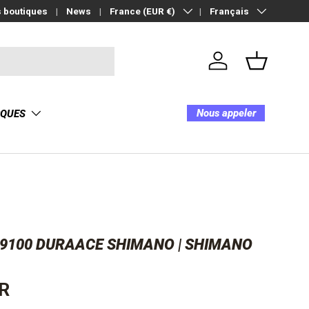
Pays
Langue
 boutiques
News
France (EUR €)
Français
Se connecter
Panier
Nous appeler
RQUES
9100 DURAACE SHIMANO | SHIMANO
l
UR