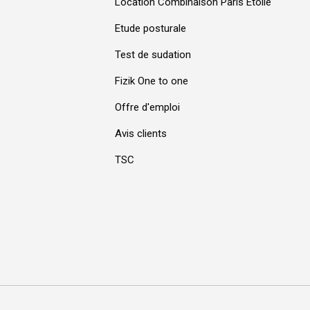
Location Combinaison Paris Etoile
Etude posturale
Test de sudation
Fizik One to one
Offre d'emploi
Avis clients
TSC
Moyens de paiement acceptés