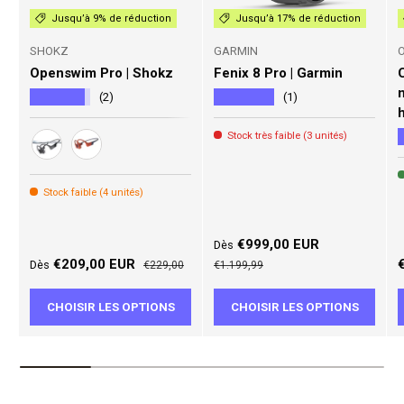
Jusqu’à 9% de réduction
Jusqu’à 17% de réduction
SHOKZ
GARMIN
Openswim Pro | Shokz
Fenix 8 Pro | Garmin
★★★★★
★★★★★
(2)
(1)
Stock très faible (3 unités)
NOIR
ROUGE
Stock faible (4 unités)
Prix soldé
€999,00 EUR
Dès
Prix soldé
Prix habituel
Prix habituel
P
€209,00 EUR
Dès
€229,00
€1.199,99
CHOISIR LES OPTIONS
CHOISIR LES OPTIONS