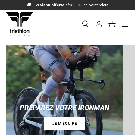
🚚
Livraison offerte
dès 150€ en point relais
ALLER AU CONTENU
Menu
Recherche
Se connecter
Panier
Recherche
Rechercher
PRÉPAREZ VOTRE IRONMAN
JE M'ÉQUIPE