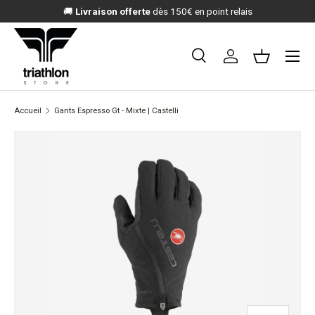
🚚
Livraison offerte
dès 150€ en point relais
ALLER AU CONTENU
Menu
Recherche
Se connecter
Panier
Recherche
Rechercher
Accueil
Gants Espresso Gt - Mixte | Castelli
PASSER AUX INFORMATIONS PRODUITS