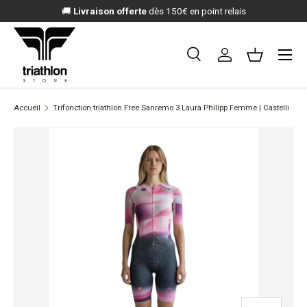
🚚
Livraison offerte
dès 150€ en point relais
ALLER AU CONTENU
Menu
Recherche
Se connecter
Panier
Recherche
Rechercher
Accueil
Trifonction triathlon Free Sanremo 3 Laura Philipp Femme | Castelli
L’image 2 est maintenant disponible dans la vue de galerie
PASSER AUX INFORMATIONS PRODUITS