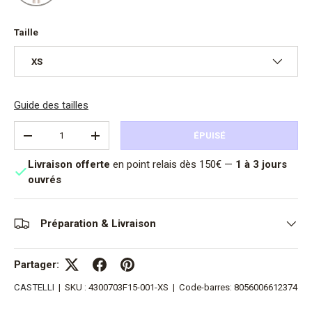
Taille
XS
Guide des tailles
Qté
ÉPUISÉ
DIMINUER LA QUANTITÉ
AUGMENTER LA QUANTITÉ
Livraison offerte
en point relais dès 150€ —
1 à 3 jours
ouvrés
Préparation & Livraison
Partager:
CASTELLI
|
SKU :
4300703F15-001-XS
|
Code-barres:
8056006612374