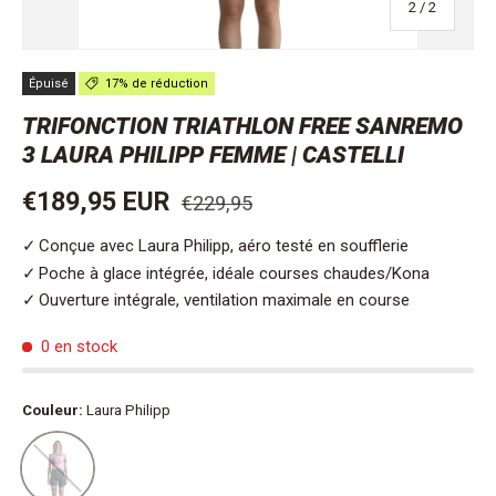
de
2
/
2
Épuisé
17% de réduction
TRIFONCTION TRIATHLON FREE SANREMO
3 LAURA PHILIPP FEMME | CASTELLI
Prix habituel
Prix soldé
€189,95 EUR
€229,95
Conçue avec Laura Philipp, aéro testé en soufflerie
Poche à glace intégrée, idéale courses chaudes/Kona
Ouverture intégrale, ventilation maximale en course
0 en stock
Couleur:
Laura Philipp
Laura Philipp