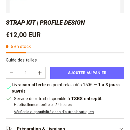
STRAP KIT | PROFILE DESIGN
Prix habituel
€12,00 EUR
6 en stock
Guide des tailles
Qté
AJOUTER AU PANIER
DIMINUER LA QUANTITÉ
AUGMENTER LA QUANTITÉ
Livraison offerte
en point relais dès 150€ —
1 à 3 jours
ouvrés
Service de retrait disponible à
TSBS entrepôt
Habituellement prête en 24 heures
Vérifier la disponibilité dans d’autres boutiques
Préparation & Livraison